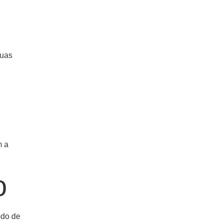
suas
m a
o
odo de