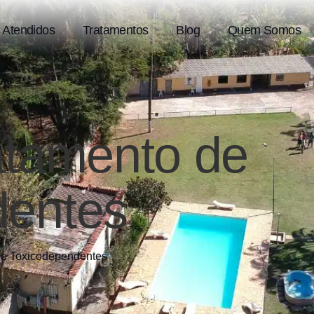
 Atendidos
Tratamentos
Blog
Quem Somos
atamento de
dentes
de Toxicodependentes