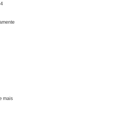
24
vamente
e mais