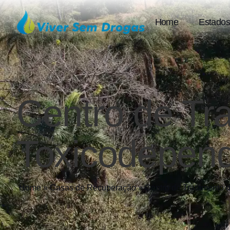
Home
Estados
Centro de Tr
Toxicodepen
Home
»
Casas de Recuperação
»
Centro de Tratamento 