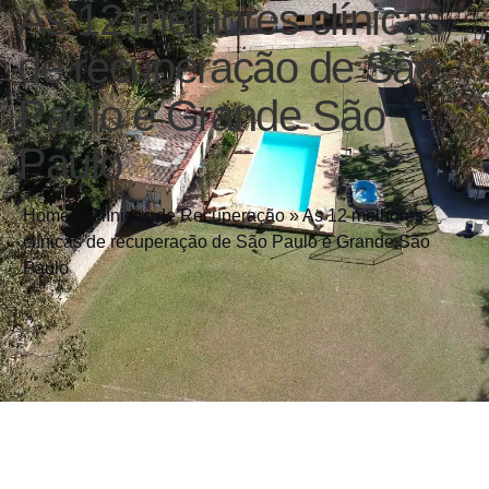
As 12 melhores clínicas
de recuperação de São
Paulo e Grande São
Paulo
Home
»
Clínicas de Recuperação
»
As 12 melhores
clínicas de recuperação de São Paulo e Grande São
Paulo