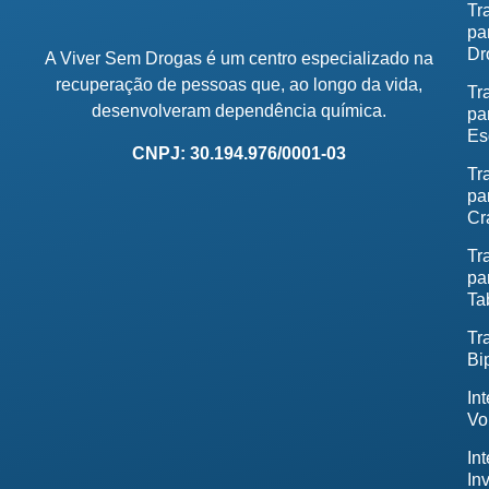
Tr
pa
Dr
A Viver Sem Drogas é um centro especializado na
recuperação de pessoas que, ao longo da vida,
Tr
desenvolveram dependência química.
pa
Es
CNPJ: 30.194.976/0001-03
Tr
pa
Cr
Tr
pa
Ta
Tr
Bi
In
Vo
In
In