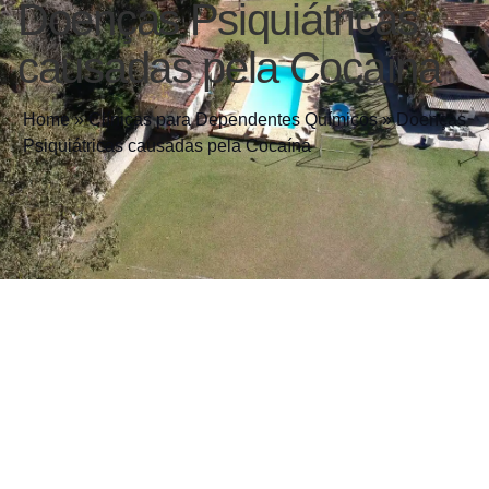
Doenças Psiquiátricas
causadas pela Cocaína
Home
»
Clínicas para Dependentes Químicos
»
Doenças
Psiquiátricas causadas pela Cocaína