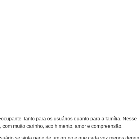
ocupante, tanto para os usuários quanto para a família. Nesse
ha, com muito carinho, acolhimento, amor e compreensão.
usuário se sinta parte de um grupo e que cada vez menos depe