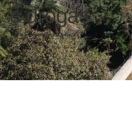
e drogas
Home
»
Dependência Química
»
5 formas de lidar com a 