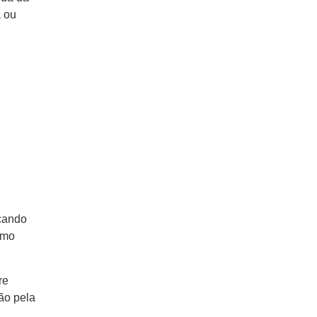
a ou
ocando
omo
re
ão pela