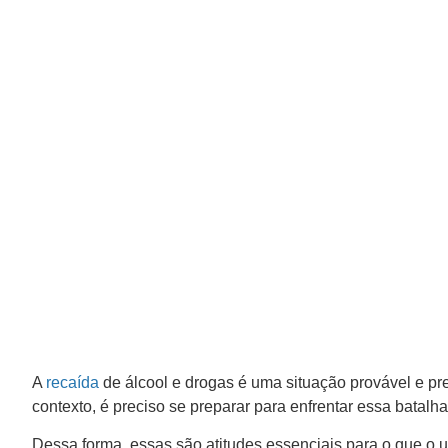
A
recaída
de álcool e drogas é uma situação provável e pre
contexto, é preciso se preparar para enfrentar essa batal
Dessa forma, essas são atitudes essenciais para o que o 