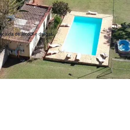
recaída de álcool e drogas