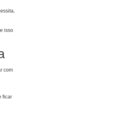
essita,
e isso
a
ar com
 ficar