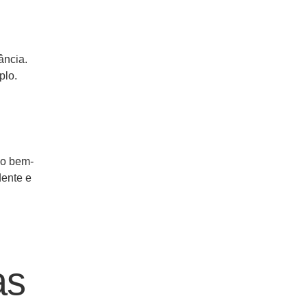
ância.
plo.
ão bem-
dente e
as