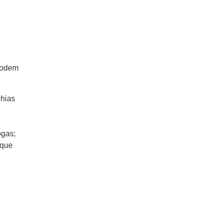
 podem
nhias
ogas;
 que