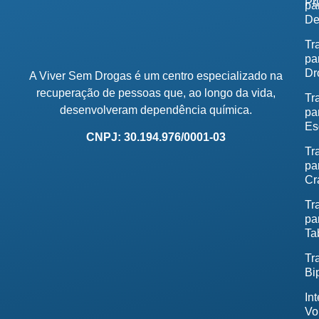
Pr
pa
De
Tr
pa
Dr
A Viver Sem Drogas é um centro especializado na
recuperação de pessoas que, ao longo da vida,
Tr
desenvolveram dependência química.
pa
Es
CNPJ: 30.194.976/0001-03
Tr
pa
Cr
Tr
pa
Ta
Tr
Bi
In
Vo