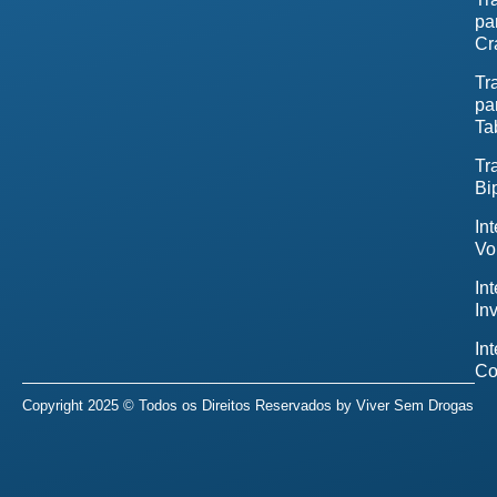
pa
Cr
Tr
pa
Ta
Tr
Bi
In
Vo
In
In
In
Co
Copyright 2025 © Todos os Direitos Reservados by
Viver Sem Drogas