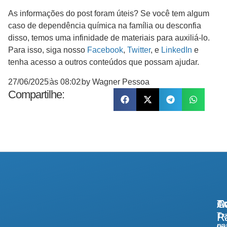
As informações do post foram úteis? Se você tem algum
caso de dependência química na família ou desconfia
disso, temos uma infinidade de materiais para auxiliá-lo.
Para isso, siga nosso
Facebook
,
Twitter
, e
LinkedIn
e
tenha acesso a outros conteúdos que possam ajudar.
27/06/2025
às
08:02
by
Wagner Pessoa
Compartilhe:
A
Tr
Co
R
Tr
pa