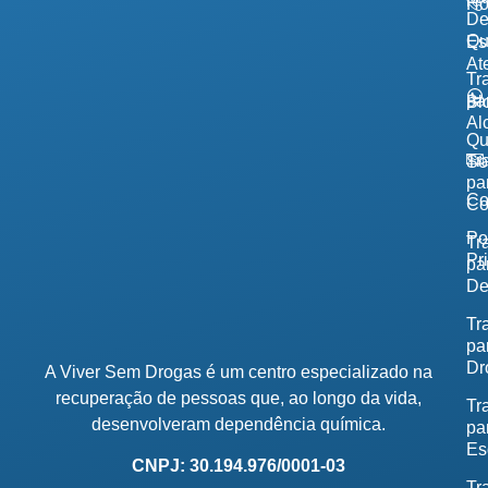
H
De
Qu
Es
At
Tr
pa
Bl
Al
Q
Tr
So
pa
Co
Co
Po
Tr
Pr
pa
De
Tr
pa
Dr
A Viver Sem Drogas é um centro especializado na
recuperação de pessoas que, ao longo da vida,
Tr
desenvolveram dependência química.
pa
Es
CNPJ: 30.194.976/0001-03
Tr