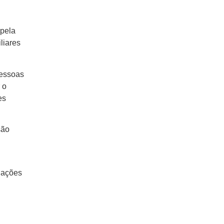
 pela
liares
pessoas
 o
es
são
elações