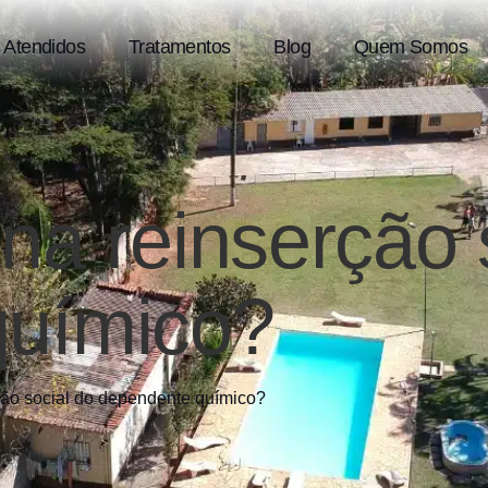
 Atendidos
Tratamentos
Blog
Quem Somos
na reinserção 
químico?
ção social do dependente químico?