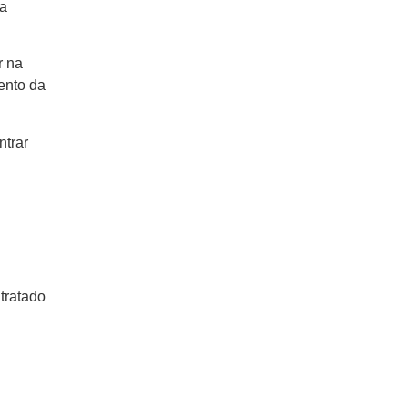
 a
r na
ento da
ntrar
tratado