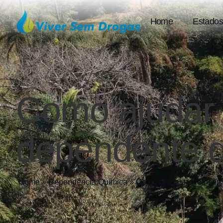
Home
Estados
Como ajudar 
dependente 
Home
»
Dependência Química
»
Como ajudar na reinser