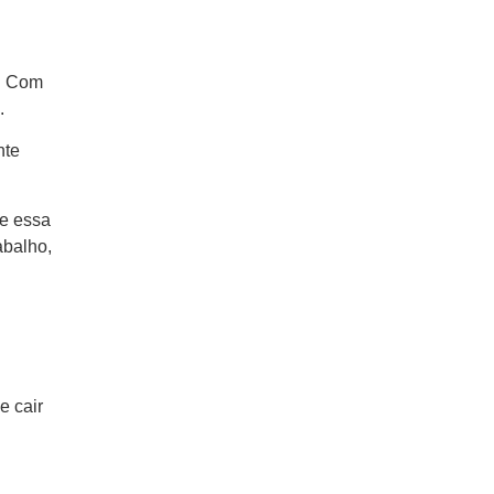
a. Com
.
nte
te essa
abalho,
e cair