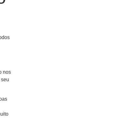
todos
o nos
 seu
goas
uito