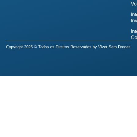
Vo
In
In
In
Co
Copyright 2025 © Todos os Direitos Reservados by
Viver Sem Drogas