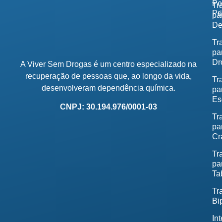
Po
Tr
Pr
pa
De
Tr
pa
Dr
A Viver Sem Drogas é um centro especializado na
recuperação de pessoas que, ao longo da vida,
Tr
desenvolveram dependência química.
pa
Es
CNPJ: 30.194.976/0001-03
Tr
pa
Cr
Tr
pa
Ta
Tr
Bi
In