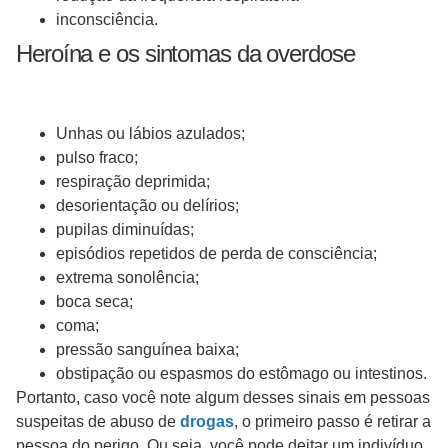
inconsciência.
Heroína e os sintomas da overdose
Unhas ou lábios azulados;
pulso fraco;
respiração deprimida;
desorientação ou delírios;
pupilas diminuídas;
episódios repetidos de perda de consciência;
extrema sonolência;
boca seca;
coma;
pressão sanguínea baixa;
obstipação ou espasmos do estômago ou intestinos.
Portanto, caso você note algum desses sinais em pessoas
suspeitas de abuso de
drogas
, o primeiro passo é retirar a
pessoa do perigo. Ou seja, você pode deitar um indivíduo