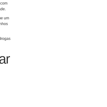
 com
ade.
ume um
anhos
drogas
ar