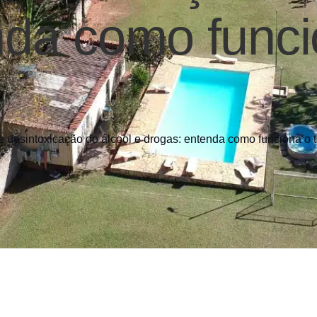
nda como funci
e desintoxicação do álcool e drogas: entenda como funciona o 