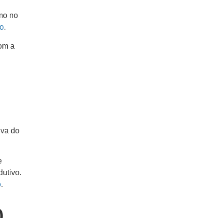
omo no
mo
.
com a
iva do
e
utivo.
o
.
o