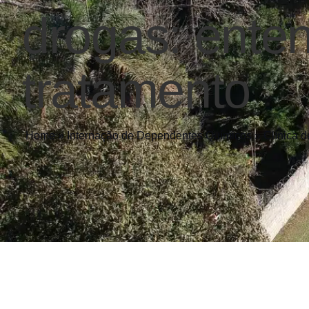
drogas: ente
tratamento
Home
»
Internação de Dependentes Químicos
»
Clínica d