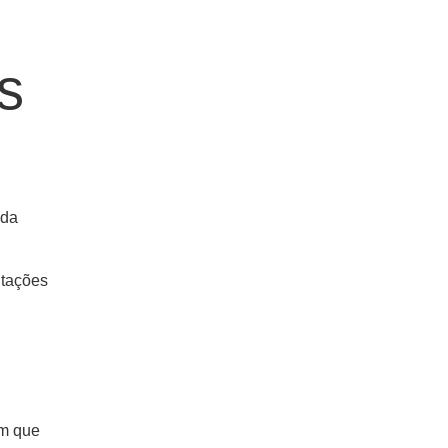
s
 da
itações
om que