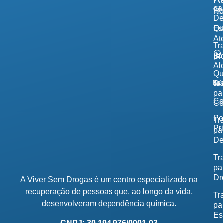
pa
H
De
Qu
Es
At
Tr
pa
Bl
Al
Q
Tr
So
pa
Co
Co
Po
Tr
Pr
pa
De
Tr
pa
Dr
A Viver Sem Drogas é um centro especializado na
recuperação de pessoas que, ao longo da vida,
Tr
desenvolveram dependência química.
pa
Es
CNPJ: 30.194.976/0001-03