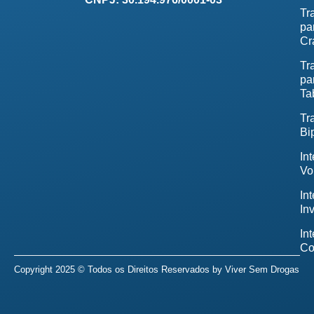
Tr
pa
Cr
Tr
pa
Ta
Tr
Bi
In
Vo
In
In
In
Co
Copyright 2025 © Todos os Direitos Reservados by
Viver Sem Drogas