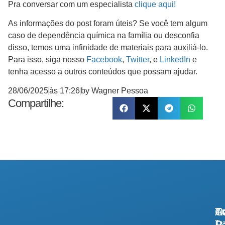
Pra conversar com um especialista
clique aqui!
As informações do post foram úteis? Se você tem algum
caso de dependência química na família ou desconfia
disso, temos uma infinidade de materiais para auxiliá-lo.
Para isso, siga nosso
Facebook
,
Twitter
, e
LinkedIn
e
tenha acesso a outros conteúdos que possam ajudar.
28/06/2025
às
17:26
by
Wagner Pessoa
Compartilhe:
A
Tr
Co
R
Tr