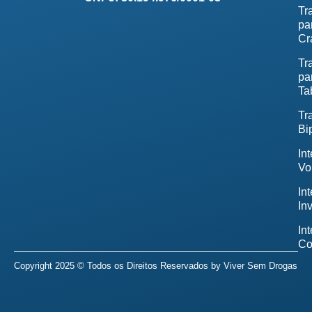
Tr
pa
Cr
Tr
pa
Ta
Tr
Bi
In
Vo
In
In
In
Co
Copyright 2025 © Todos os Direitos Reservados by
Viver Sem Drogas