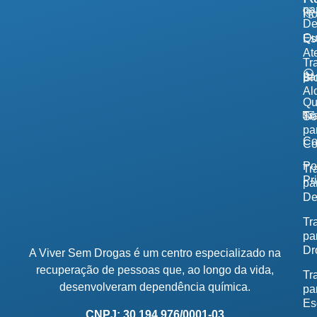
pa
H
De
Qu
Es
At
Tr
pa
Bl
Al
Q
Tr
So
pa
Co
Co
Po
Tr
Pr
pa
De
Tr
pa
Dr
A Viver Sem Drogas é um centro especializado na
recuperação de pessoas que, ao longo da vida,
Tr
desenvolveram dependência química.
pa
Es
CNPJ: 30.194.976/0001-03