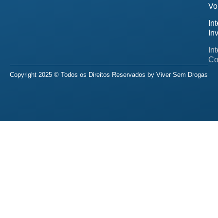
Vo
In
In
In
Co
Copyright 2025 © Todos os Direitos Reservados by
Viver Sem Drogas