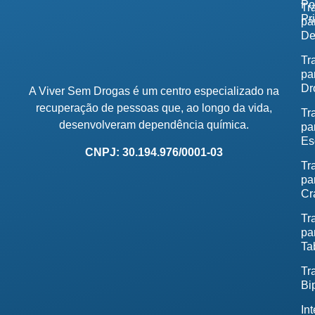
Po
Tr
Pr
pa
De
Tr
pa
Dr
A Viver Sem Drogas é um centro especializado na
recuperação de pessoas que, ao longo da vida,
Tr
desenvolveram dependência química.
pa
Es
CNPJ: 30.194.976/0001-03
Tr
pa
Cr
Tr
pa
Ta
Tr
Bi
In