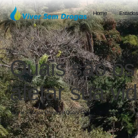
Home
Estados
Quais são os
afetar sua vi
Home
»
Vícios Drogas
»
Quais são os 5 piores vícios que