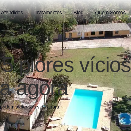
 Atendidos
Tratamentos
Blog
Quem Somos
 5 piores víci
da agora
 podem afetar sua vida agora