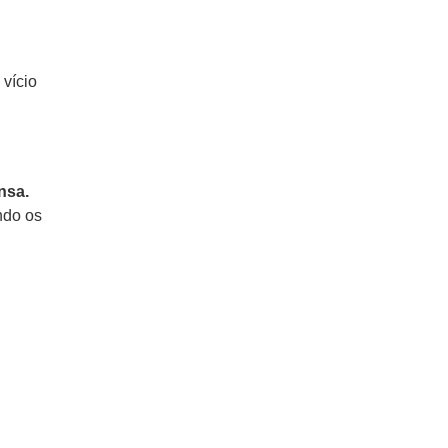
 vício
nsa.
ndo os
,