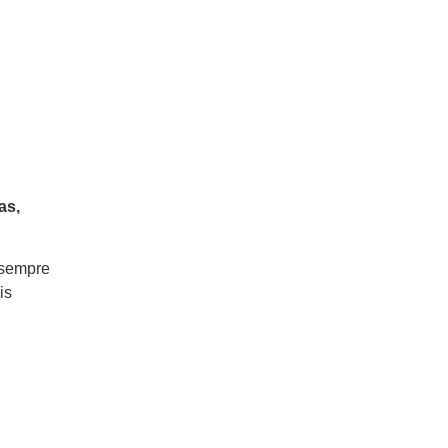
as,
 sempre
is