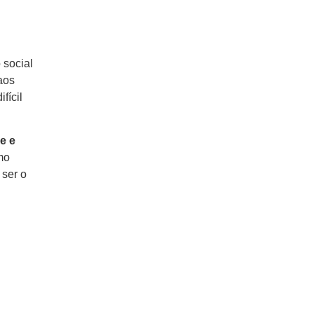
 social
aos
fícil
e e
mo
 ser o