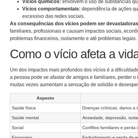
Vícios químicos:
envolvem o uso de substâncias que
Vícios comportamentais:
dependência de ações que
excessivo das redes sociais.
As consequências dos vícios podem ser devastadoras 
familiares, profissionais e causam impactos sociais, econô
problemas financeiros, isolamento e até problemas legais.
Como o vício afeta a vid
Um dos impactos mais profundos dos vícios é a dificuldad
a pessoa pode se afastar de amigos e familiares, perder o 
muitas vezes aumentam a sensação de solidão e desesperan
Aspecto
Saúde física
Doenças crônicas, danos a 
Saúde mental
Ansiedade, depressão, isol
Social
Conflitos familiares e perda
Financeiro
Endividamento e perda de 