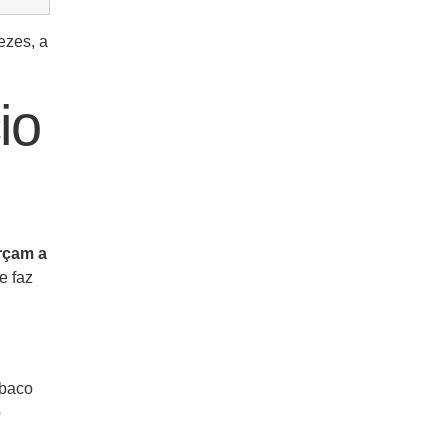
ezes, a
io
orçam a
e faz
abaco
o