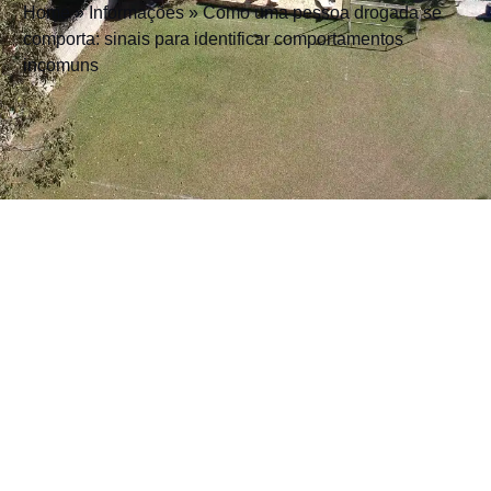
Home
»
Informações
»
Como uma pessoa drogada se
comporta: sinais para identificar comportamentos
incomuns