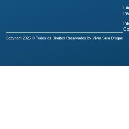
In
In
In
Co
Copyright 2025 © Todos os Direitos Reservados by
Viver Sem Drogas