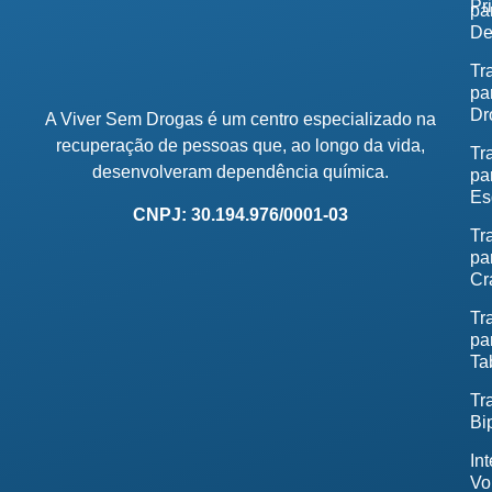
Pr
pa
De
Tr
pa
Dr
A Viver Sem Drogas é um centro especializado na
recuperação de pessoas que, ao longo da vida,
Tr
desenvolveram dependência química.
pa
Es
CNPJ: 30.194.976/0001-03
Tr
pa
Cr
Tr
pa
Ta
Tr
Bi
In
Vo