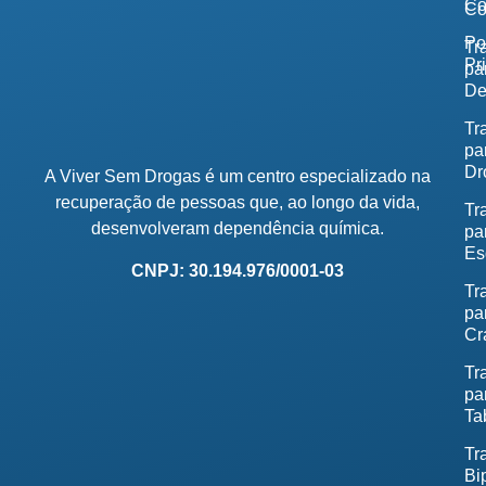
Co
Co
Po
Tr
Pr
pa
De
Tr
pa
Dr
A Viver Sem Drogas é um centro especializado na
recuperação de pessoas que, ao longo da vida,
Tr
desenvolveram dependência química.
pa
Es
CNPJ: 30.194.976/0001-03
Tr
pa
Cr
Tr
pa
Ta
Tr
Bi