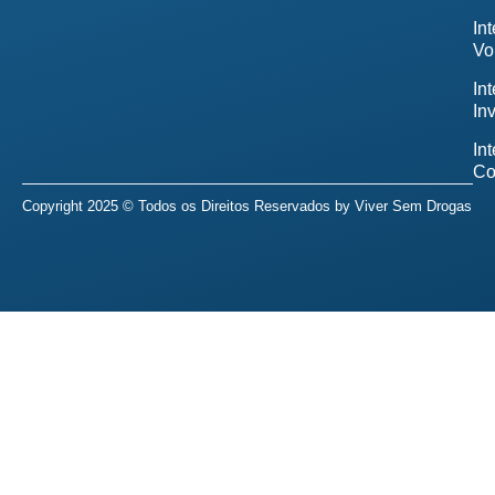
In
Vo
In
In
In
Co
Copyright 2025 © Todos os Direitos Reservados by
Viver Sem Drogas