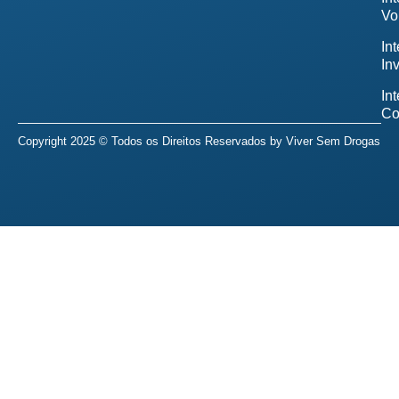
Vo
In
In
In
Co
Copyright 2025 © Todos os Direitos Reservados by
Viver Sem Drogas