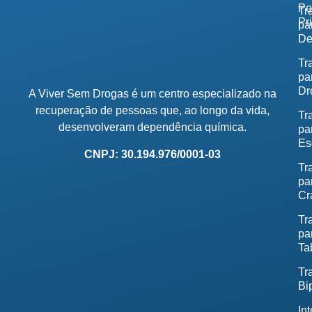
Po
Tr
Pr
pa
De
Tr
pa
Dr
A Viver Sem Drogas é um centro especializado na
recuperação de pessoas que, ao longo da vida,
Tr
desenvolveram dependência química.
pa
Es
CNPJ: 30.194.976/0001-03
Tr
pa
Cr
Tr
pa
Ta
Tr
Bi
In