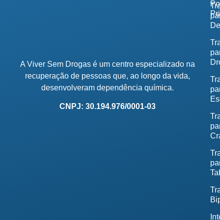
Po
Tr
Pr
pa
De
Tr
pa
Dr
A Viver Sem Drogas é um centro especializado na
recuperação de pessoas que, ao longo da vida,
Tr
desenvolveram dependência química.
pa
Es
CNPJ: 30.194.976/0001-03
Tr
pa
Cr
Tr
pa
Ta
Tr
Bi
In