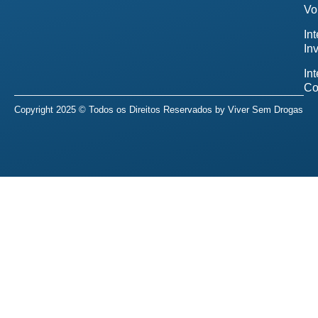
Vo
In
In
In
Co
Copyright 2025 © Todos os Direitos Reservados by
Viver Sem Drogas