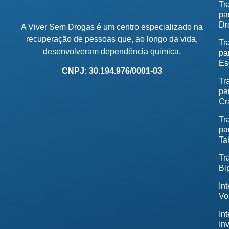
Tr
pa
Dr
A Viver Sem Drogas é um centro especializado na
recuperação de pessoas que, ao longo da vida,
Tr
desenvolveram dependência química.
pa
Es
CNPJ: 30.194.976/0001-03
Tr
pa
Cr
Tr
pa
Ta
Tr
Bi
In
Vo
In
In