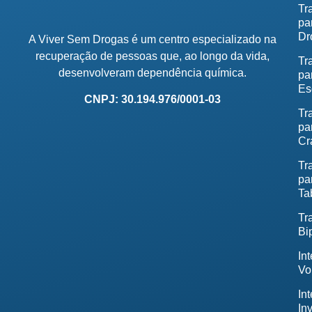
Tr
pa
Dr
A Viver Sem Drogas é um centro especializado na
recuperação de pessoas que, ao longo da vida,
Tr
desenvolveram dependência química.
pa
Es
CNPJ: 30.194.976/0001-03
Tr
pa
Cr
Tr
pa
Ta
Tr
Bi
In
Vo
In
In