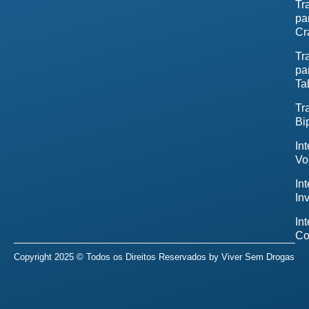
Tr
pa
Cr
Tr
pa
Ta
Tr
Bi
In
Vo
In
In
In
Co
Copyright 2025 © Todos os Direitos Reservados by
Viver Sem Drogas