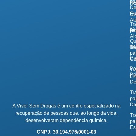
pa
H
De
Qu
Es
At
Tr
pa
Bl
Al
Q
Tr
So
pa
Co
Co
Po
Tr
Pr
pa
De
Tr
pa
Dr
A Viver Sem Drogas é um centro especializado na
recuperação de pessoas que, ao longo da vida,
Tr
desenvolveram dependência química.
pa
Es
CNPJ: 30.194.976/0001-03