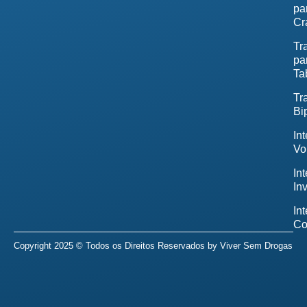
pa
Cr
Tr
pa
Ta
Tr
Bi
In
Vo
In
In
In
Co
Copyright 2025 © Todos os Direitos Reservados by
Viver Sem Drogas