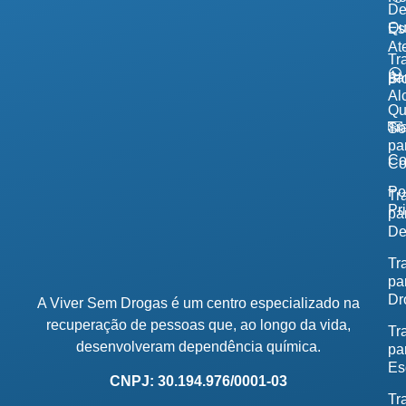
De
Qu
Es
At
Tr
pa
Bl
Al
Q
Tr
So
pa
Co
Co
Po
Tr
Pr
pa
De
Tr
pa
Dr
A Viver Sem Drogas é um centro especializado na
recuperação de pessoas que, ao longo da vida,
Tr
desenvolveram dependência química.
pa
Es
CNPJ: 30.194.976/0001-03
Tr