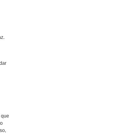
az.
dar
, que
do
so,