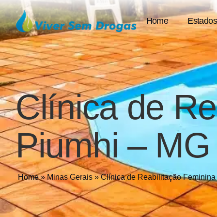
Home
Estados
Clínica de Re
Piumhi – MG
Home
»
Minas Gerais
»
Clínica de Reabilitação Femini