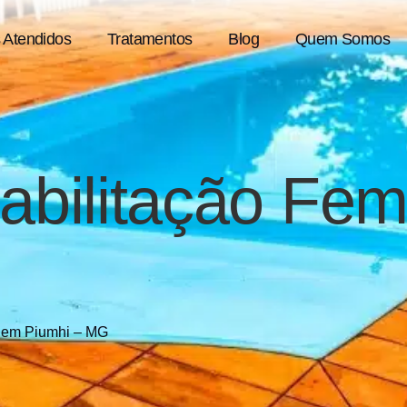
 Atendidos
Tratamentos
Blog
Quem Somos
abilitação Fe
na em Piumhi – MG