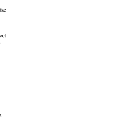
faz
vel
o
s