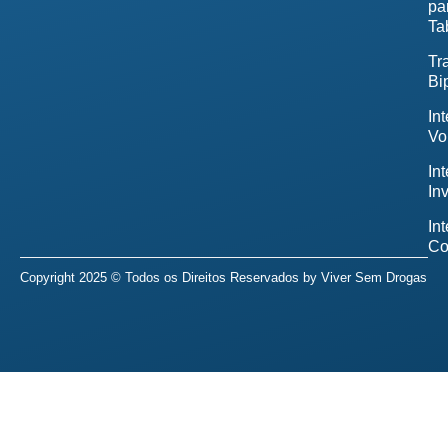
pa
Ta
Tr
Bi
In
Vo
In
In
In
Co
Copyright 2025 © Todos os Direitos Reservados by
Viver Sem Drogas