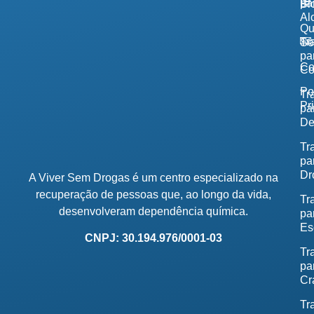
pa
Bl
Al
Q
Tr
So
pa
Co
Co
Po
Tr
Pr
pa
De
Tr
pa
Dr
A Viver Sem Drogas é um centro especializado na
recuperação de pessoas que, ao longo da vida,
Tr
desenvolveram dependência química.
pa
Es
CNPJ: 30.194.976/0001-03
Tr
pa
Cr
Tr