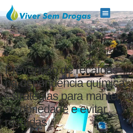
Estados Atendidos
Quem Somos
Prevenção de recaídas
na dependência química:
estratégias para manter
a sobriedade e evitar
recaídas