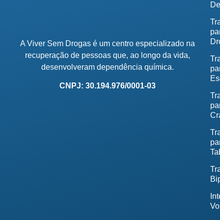
De
Tr
pa
Dr
A Viver Sem Drogas é um centro especializado na
recuperação de pessoas que, ao longo da vida,
Tr
desenvolveram dependência química.
pa
Es
CNPJ: 30.194.976/0001-03
Tr
pa
Cr
Tr
pa
Ta
Tr
Bi
In
Vo