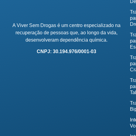
De
Tr
pa
Dr
A Viver Sem Drogas é um centro especializado na
recuperação de pessoas que, ao longo da vida,
Tr
desenvolveram dependência química.
pa
Es
CNPJ: 30.194.976/0001-03
Tr
pa
Cr
Tr
pa
Ta
Tr
Bi
In
Vo