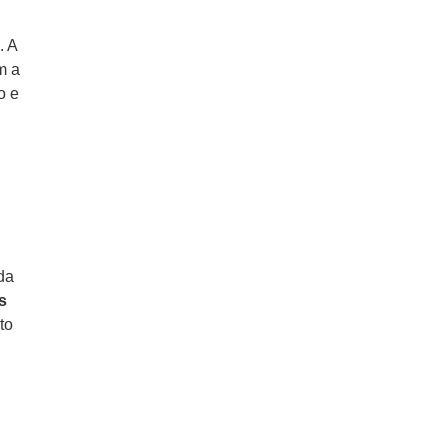
. A
m a
o e
da
s
to