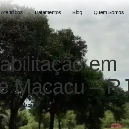
 Atendidos
Tratamentos
Blog
Quem Somos
abilitação em
de Macacu – R
achoeiras de Macacu – RJ