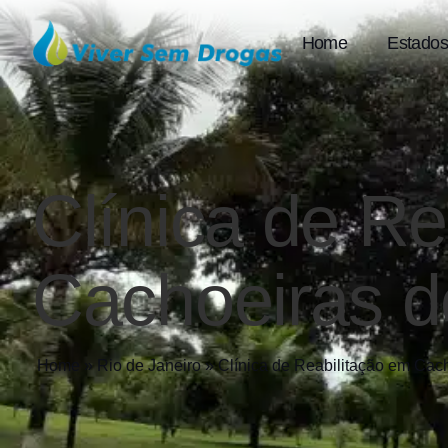
Home
Estados
Clínica de Re
Cachoeiras 
Home
»
Rio de Janeiro
»
Clínica de Reabilitação em C