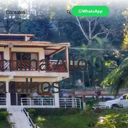
WhatsApp
Contatos
culina Alto
rulhos –