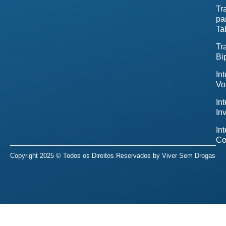
Tr
pa
Ta
Tr
Bi
In
Vo
In
In
In
Co
Copyright 2025 © Todos os Direitos Reservados by
Viver Sem Drogas