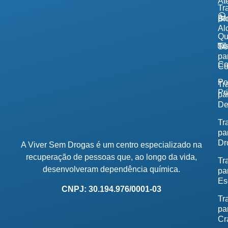
At
Tr
pa
Bl
Al
Q
Tr
So
pa
Co
Co
Po
Tr
Pr
pa
De
Tr
pa
Dr
A Viver Sem Drogas é um centro especializado na
recuperação de pessoas que, ao longo da vida,
Tr
desenvolveram dependência química.
pa
Es
CNPJ: 30.194.976/0001-03
Tr
pa
Cr