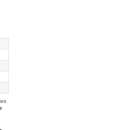
ara
e