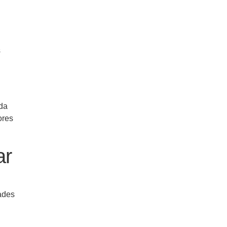
s
 da
ores
ar
ades