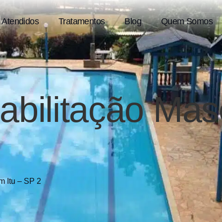
 Atendidos
Tratamentos
Blog
Quem Somos
abilitação Ma
2
em Itu – SP 2