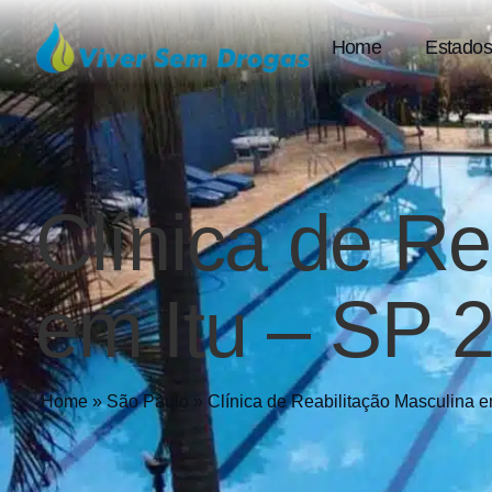
Home
Estados
Clínica de Re
em Itu – SP 
Home
»
São Paulo
»
Clínica de Reabilitação Masculina 