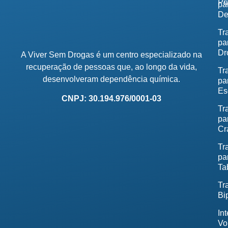
Pr
pa
De
Tr
pa
Dr
A Viver Sem Drogas é um centro especializado na
recuperação de pessoas que, ao longo da vida,
Tr
desenvolveram dependência química.
pa
Es
CNPJ: 30.194.976/0001-03
Tr
pa
Cr
Tr
pa
Ta
Tr
Bi
In
Vo