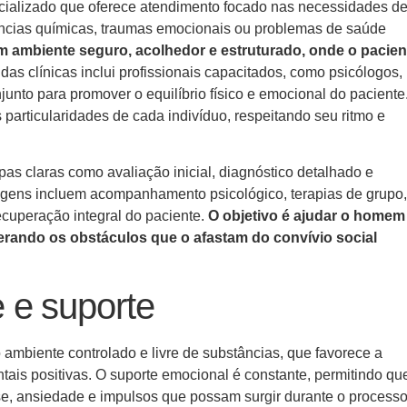
cializado que oferece atendimento focado nas necessidades d
ncias químicas, traumas emocionais ou problemas de saúde
m ambiente seguro, acolhedor e estruturado, onde o pacien
a das clínicas inclui profissionais capacitados, como psicólogos,
unto para promover o equilíbrio físico e emocional do paciente
 particularidades de cada indivíduo, respeitando seu ritmo e
as claras como avaliação inicial, diagnóstico detalhado e
agens incluem acompanhamento psicológico, terapias de grupo,
recuperação integral do paciente.
O objetivo é ajudar o homem
erando os obstáculos que o afastam do convívio social
 e suporte
o ambiente controlado e livre de substâncias, que favorece a
s positivas. O suporte emocional é constante, permitindo qu
se, ansiedade e impulsos que possam surgir durante o processo