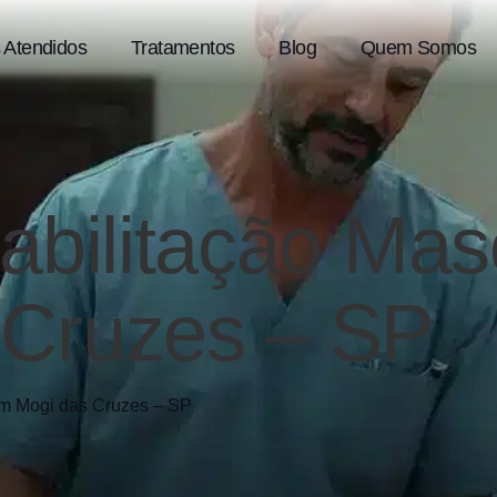
 Atendidos
Tratamentos
Blog
Quem Somos
abilitação Mas
 Cruzes – SP
m Mogi das Cruzes – SP