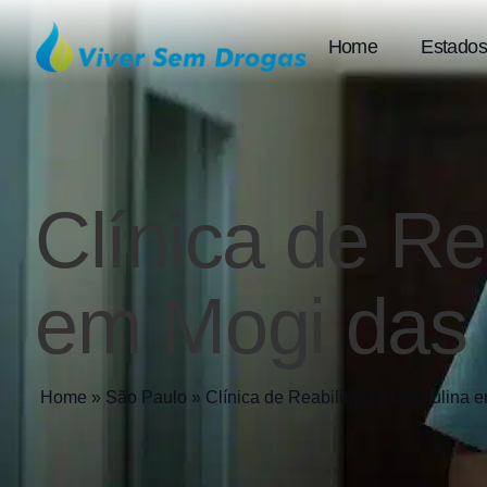
Home
Estados
Clínica de Re
em Mogi das
Home
»
São Paulo
»
Clínica de Reabilitação
Masculina e