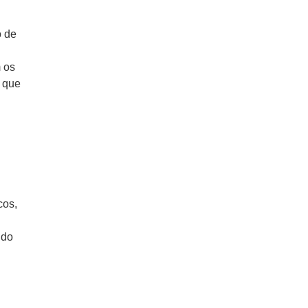
o de
m os
s que
cos,
ndo