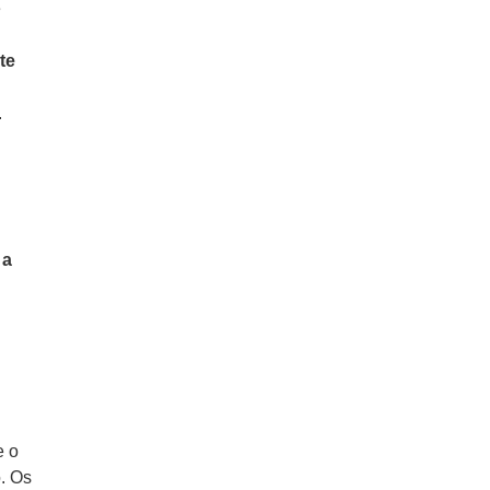
e
te
.
 a
e o
. Os