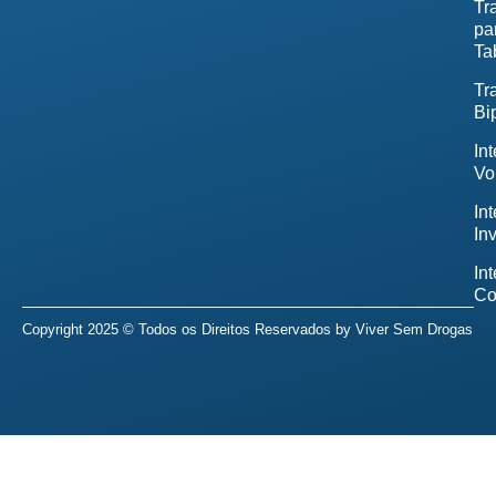
Tr
pa
Ta
Tr
Bi
In
Vo
In
In
In
Co
Copyright 2025 © Todos os Direitos Reservados by
Viver Sem Drogas