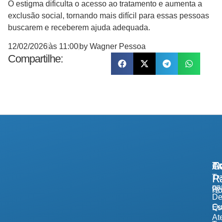
O estigma dificulta o acesso ao tratamento e aumenta a
exclusão social, tornando mais difícil para essas pessoas
buscarem e receberem ajuda adequada.
12/02/2026
às
11:00
by
Wagner Pessoa
Compartilhe:
A
Tr
Co
R
Tr
pa
H
De
Qu
Es
At