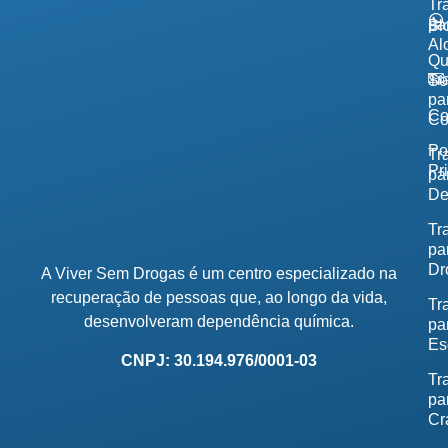
Tr
pa
Bl
Al
Q
Tr
So
pa
Co
Co
Po
Tr
Pr
pa
De
Tr
pa
Dr
A Viver Sem Drogas é um centro especializado na
recuperação de pessoas que, ao longo da vida,
Tr
desenvolveram dependência química.
pa
Es
CNPJ: 30.194.976/0001-03
Tr
pa
Cr