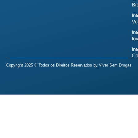
Bi
In
Vo
In
In
In
Co
Copyright 2025 © Todos os Direitos Reservados by
Viver Sem Drogas