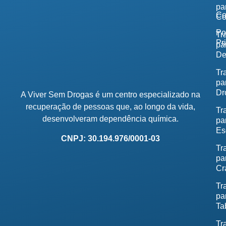
pa
Co
Co
Po
Tr
Pr
pa
De
Tr
pa
Dr
A Viver Sem Drogas é um centro especializado na
recuperação de pessoas que, ao longo da vida,
Tr
desenvolveram dependência química.
pa
Es
CNPJ: 30.194.976/0001-03
Tr
pa
Cr
Tr
pa
Ta
Tr