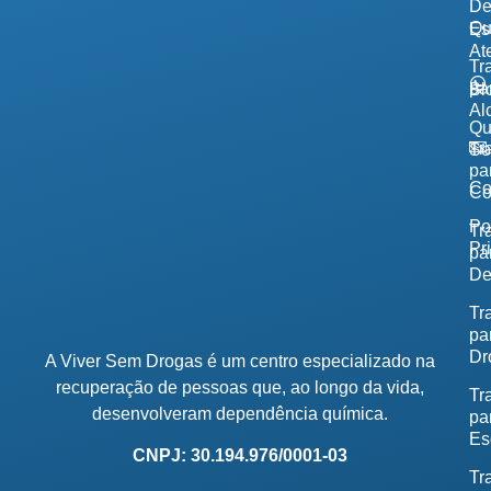
De
Qu
Es
At
Tr
pa
Bl
Al
Q
Tr
So
pa
Co
Co
Po
Tr
Pr
pa
De
Tr
pa
Dr
A Viver Sem Drogas é um centro especializado na
recuperação de pessoas que, ao longo da vida,
Tr
desenvolveram dependência química.
pa
Es
CNPJ: 30.194.976/0001-03
Tr