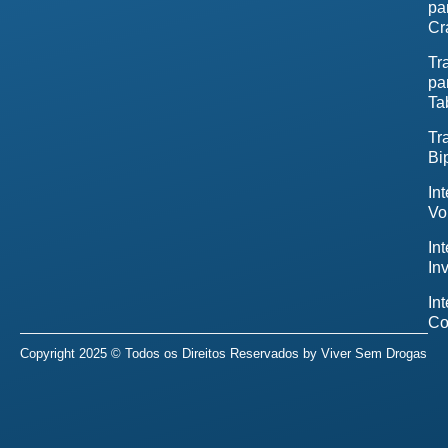
pa
Cr
Tr
pa
Ta
Tr
Bi
In
Vo
In
In
In
Co
Copyright 2025 © Todos os Direitos Reservados by
Viver Sem Drogas