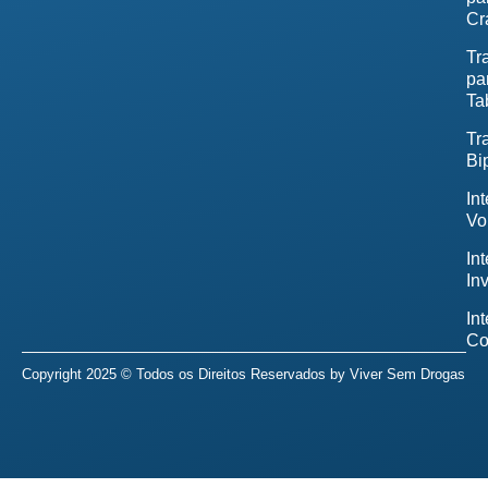
Cr
Tr
pa
Ta
Tr
Bi
In
Vo
In
In
In
Co
Copyright 2025 © Todos os Direitos Reservados by
Viver Sem Drogas