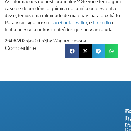
As informações do post foram úteis? Se você tem algum
caso de dependência química na família ou desconfia
disso, temos uma infinidade de materiais para auxiliá-lo.
Para isso, siga nosso
Facebook
,
Twitter
, e
LinkedIn
e
tenha acesso a outros conteúdos que possam ajudar.
26/06/2025
às
00:53
by
Wagner Pessoa
Compartilhe:
A
Tr
Co
R
Tr
pa
H
De