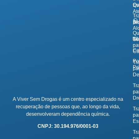
Qu
Es
At
Tr
pa
Bl
Al
Q
Tr
So
pa
Co
Co
Po
Tr
Pr
pa
De
Tr
pa
Dr
A Viver Sem Drogas é um centro especializado na
recuperação de pessoas que, ao longo da vida,
Tr
desenvolveram dependência química.
pa
Es
CNPJ: 30.194.976/0001-03
Tr
pa