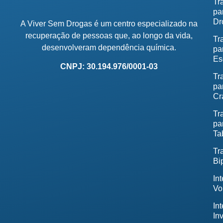
Tr
pa
Dr
A Viver Sem Drogas é um centro especializado na
recuperação de pessoas que, ao longo da vida,
Tr
desenvolveram dependência química.
pa
Es
CNPJ: 30.194.976/0001-03
Tr
pa
Cr
Tr
pa
Ta
Tr
Bi
In
Vo
In
In