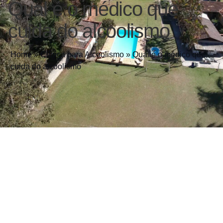
Qual é o médico que
cuida do alcoolismo
Home
»
Clínica para Alcoolismo
»
Qual é o médico que
cuida do alcoolismo