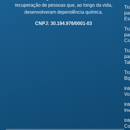
recuperação de pessoas que, ao longo da vida,
Tr
desenvolveram dependência química.
pa
Es
CNPJ: 30.194.976/0001-03
Tr
pa
Cr
Tr
pa
Ta
Tr
Bi
In
Vo
In
In
In
Co