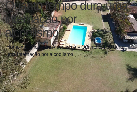
Quanto tempo dura uma
internação por
alcoolismo
Home
»
Clínica para Alcoolismo
»
Quanto tempo dura
uma internação por alcoolismo