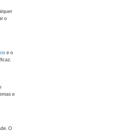
alquer
ar o
tos
e o
ficaz.
e
lemas e
ade. O