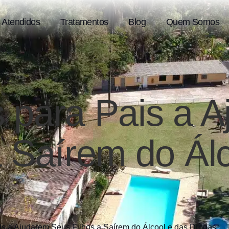
 Atendidos
Tratamentos
Blog
Quem Somos
 para Pais a 
a Saírem do Ál
s a Ajudarem Seus Filhos a Saírem do Álcool e das Drogas