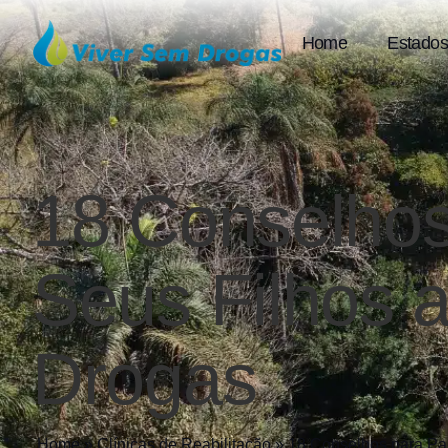
Home
Estados
18 Conselhos
Seus Filhos 
Drogas
Home
»
Clínicas de Reabilitação
»
18 Conselhos para Pai