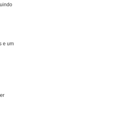
buindo
s e um
er