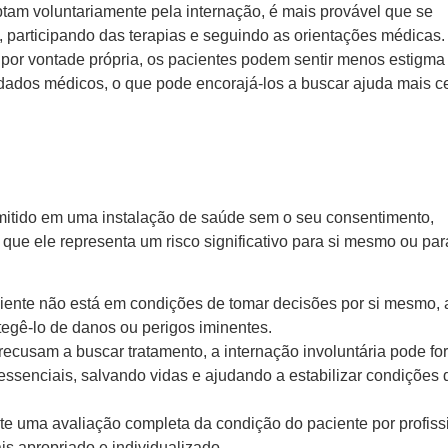
am voluntariamente pela internação, é mais provável que se
 participando das terapias e seguindo as orientações médicas
por vontade própria, os pacientes podem sentir menos estigma
dados médicos, o que pode encorajá-los a buscar ajuda mais 
itido em uma instalação de saúde sem o seu consentimento,
ue ele representa um risco significativo para si mesmo ou par
ente não está em condições de tomar decisões por si mesmo, 
tegê-lo de danos ou perigos iminentes.
ecusam a buscar tratamento, a internação involuntária pode fo
essenciais, salvando vidas e ajudando a estabilizar condições 
te uma avaliação completa da condição do paciente por profiss
is apropriado e individualizado.