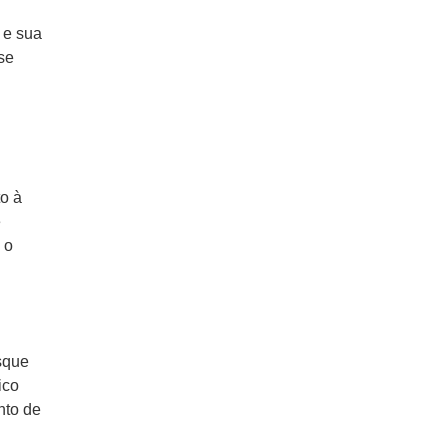
 e sua
se
to à
e
 o
sque
ico
nto de