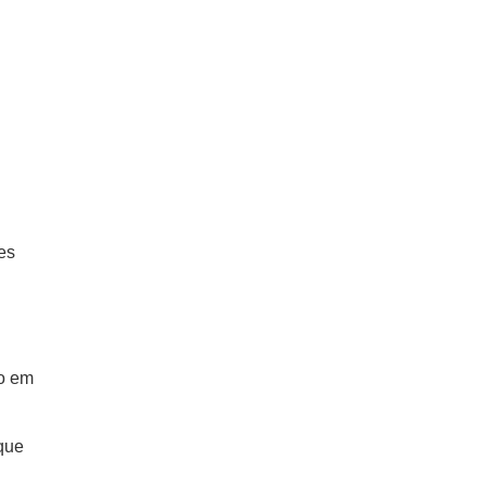
es
do em
que