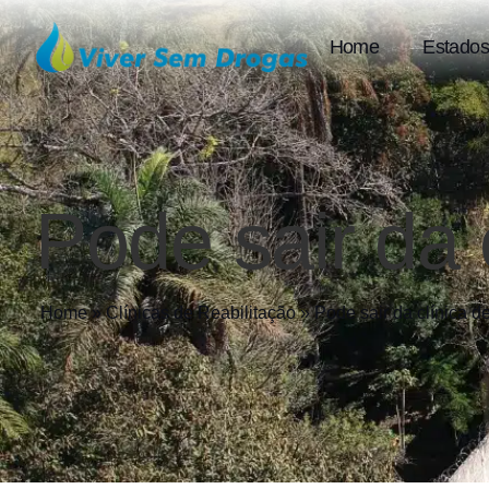
Home
Estados
Pode sair da 
Home
»
Clínicas de Reabilitação
»
Pode sair da clínica d