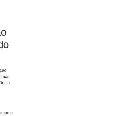
ão
do
ação
remos
tância
rompe o