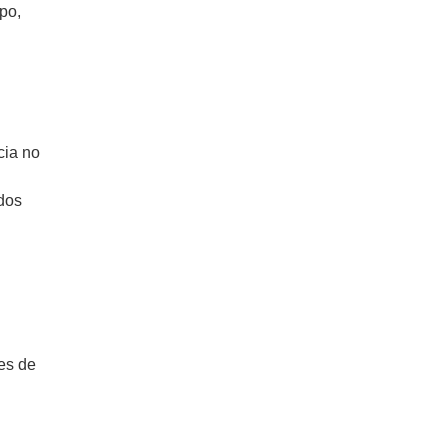
po,
cia no
dos
es de