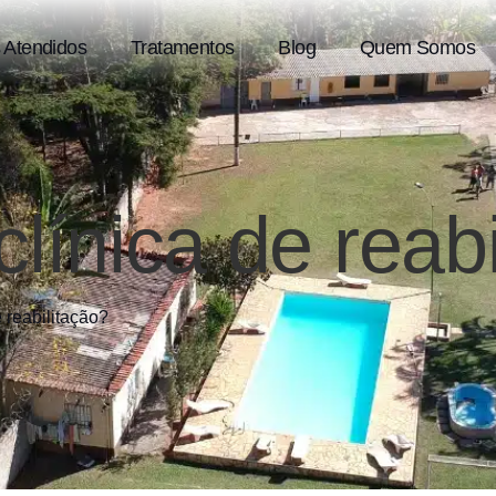
 Atendidos
Tratamentos
Blog
Quem Somos
clínica de reab
e reabilitação?