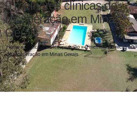
9 melhores clínicas de
recuperação em Minas
Gerais
Home
»
Clínicas de Recuperação
»
9 melhores clínicas
de recuperação em Minas Gerais