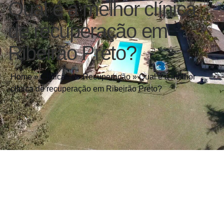
Qual é a melhor clínica
de recuperação em
Ribeirão Preto?
Home
»
Clínicas de Recuperação
»
Qual é a melhor
clínica de recuperação em Ribeirão Preto?