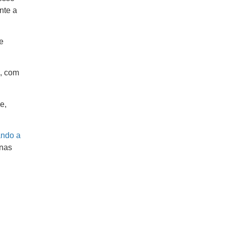
nte a
e
e, com
e,
ando a
 nas