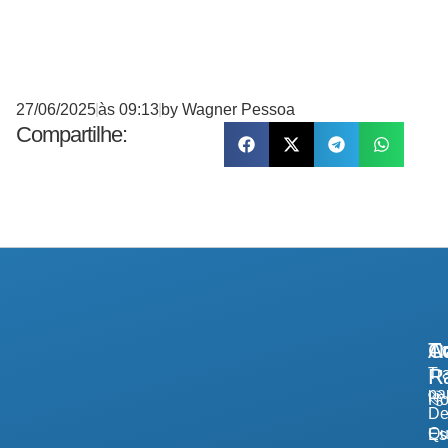
27/06/2025
às
09:13
by
Wagner Pessoa
Compartilhe:
A
Tr
Co
R
Tr
pa
H
De
Qu
Es