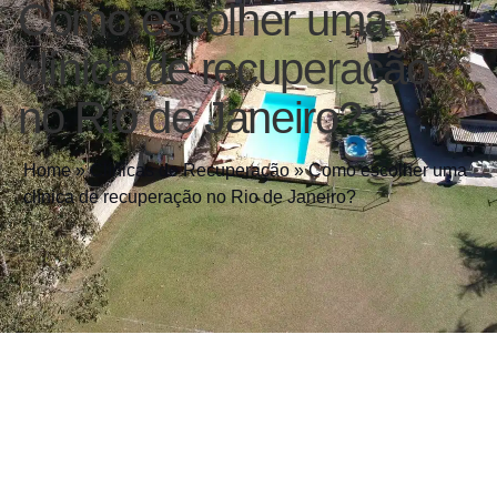
Como escolher uma
clínica de recuperação
no Rio de Janeiro?
Home
»
Clínicas de Recuperação
»
Como escolher uma
clínica de recuperação no Rio de Janeiro?