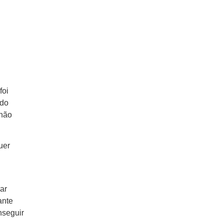
 foi
ido
 não
uer
ar
ante
nseguir