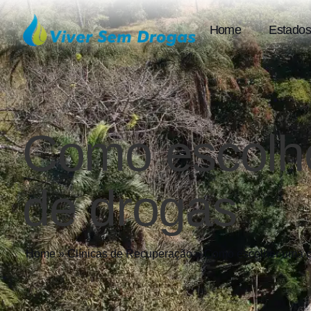
Home
Estados
Como escolhe
de drogas
Home
»
Clínicas de Recuperação
»
Como escolher uma cl