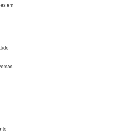
ções em
aúde
versas
ente