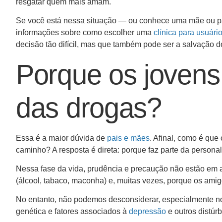
resgatar quem mais amam.
Se você está nessa situação — ou conhece uma mãe ou pai
informações sobre como escolher uma
clínica para usuári
decisão tão difícil, mas que também pode ser a salvação do
Porque os joven
das drogas?
Essa é a maior dúvida de
pais e mães
. Afinal, como é que
caminho? A resposta é direta: porque faz parte da person
Nessa fase da vida, prudência e precaução não estão em a
(álcool, tabaco, maconha) e, muitas vezes, porque os am
No entanto, não podemos desconsiderar, especialmente no
genética e fatores associados à
depressão
e outros distúr