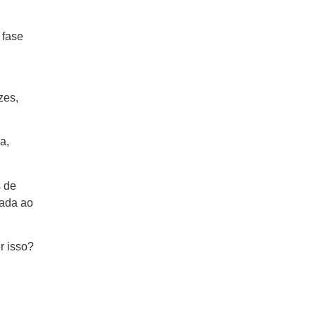
 fase
zes,
a,
s de
gada ao
r isso?