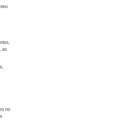
 seu
rtos,
, as
s,
es no
a