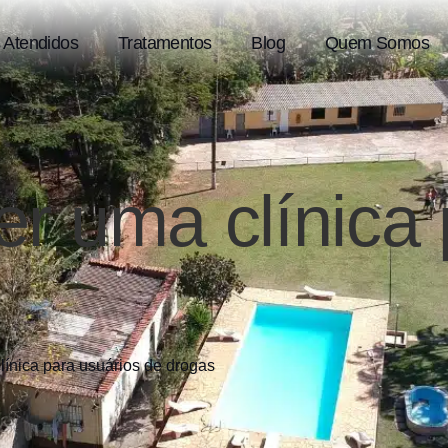
 Atendidos
Tratamentos
Blog
Quem Somos
r uma clínica 
ínica para usuários de drogas