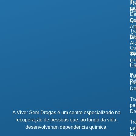
R
Tr
pa
H
De
Qu
Es
At
Tr
pa
Bl
Al
Q
Tr
So
pa
Co
Co
Po
Tr
Pr
pa
De
Tr
pa
Dr
A Viver Sem Drogas é um centro especializado na
recuperação de pessoas que, ao longo da vida,
Tr
desenvolveram dependência química.
pa
Es