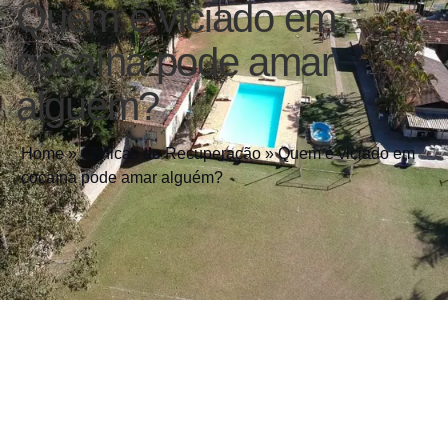
Quem é viciado em
cocaína pode amar
alguém?
Home
»
Clínicas de Recuperação
»
Quem é viciado em
cocaína pode amar alguém?