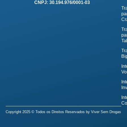
CNPJ: 30.194.976/0001-03
Tr
pa
Cr
Tr
pa
Ta
Tr
Bi
In
Vo
In
In
In
Co
Copyright 2025 © Todos os Direitos Reservados by
Viver Sem Drogas